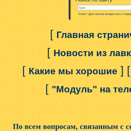
Совет: Для поиска конкретного това
[
Главная страни
[
Новости из лав
[
] 
Какие мы хорошие
[
"Модуль" на те
По всем вопросам, связанным с 