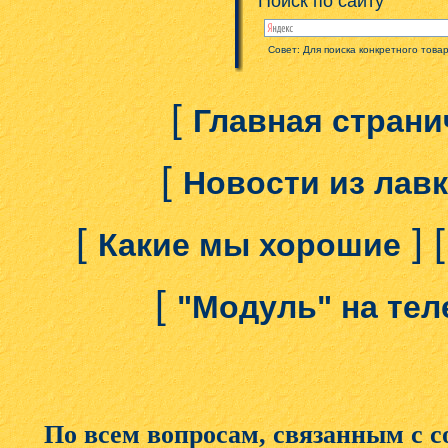
Поиск по сайту
Совет: Для поиска конкретного това
[
Главная страни
[
Новости из лав
[
] 
Какие мы хорошие
[
"Модуль" на те
По всем вопросам, связанным с 