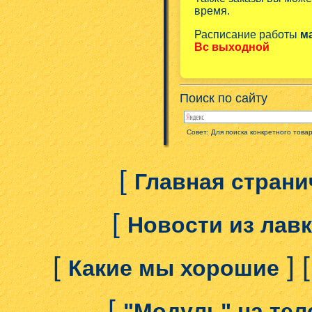
время.
Расписание работы
м
Вс выходной
Поиск по сайту
Совет: Для поиска конкретного това
[
Главная страни
[
Новости из лав
[
] 
Какие мы хорошие
[
"Модуль" на те