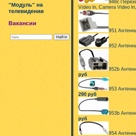
948c Перех
"Модуль" на
Video In, Camera Video In,
телевидении
Вакансии
951 Антенн
952 Антенны
952b Антенн
руб
953 Антенны
290 руб
953b Антенн
руб
954 Антенн