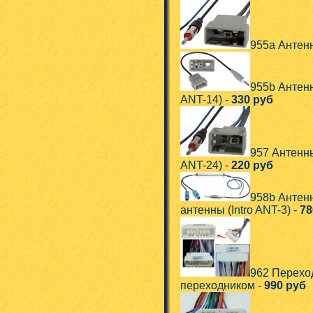
955a Антен
955b Антен
ANT-14) -
330 руб
957 Антенн
ANT-24) -
220 руб
958b Антен
антенны (Intro ANT-3) -
78
962 Переход
переходником -
990 руб