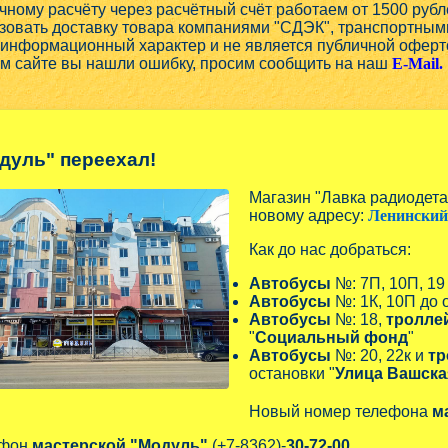
чному расчёту через расчётный счёт работаем от 1500 рубл
овать доставку товара компаниями "СДЭК", транспортным
 информационный характер и не является публичной оферт
ом сайте вы нашли ошибку, просим сообщить на наш
E-Mail.
дуль" переехал!
Магазин "Лавка радиодет
новому адресу:
Ленинский 
Как до нас добраться:
Автобусы
№: 7П, 10П, 19
Автобусы
№: 1К, 10П до 
Автобусы
№: 18,
тролле
"
Социальный фонд
"
Автобусы
№: 20, 22к и
тр
остановки "
Улица Вашска
Новый номер телефона
м
ефон
мастерской "Модуль"
(+7-8362)-
30-72-00.