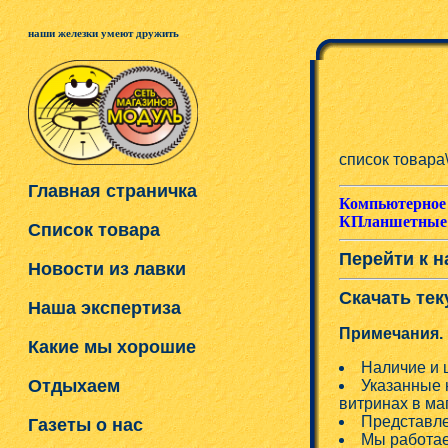
наши железки умеют дружить
список товара
Главная страничка
Компьютерное 
КПланшетные
Список товара
Перейти к н
Новости из лавки
Скачать тек
Наша экспертиза
Примечания.
Какие мы хорошие
Наличие и 
Отдыхаем
Указанные 
витринах в ма
Представле
Газеты о нас
Мы работае