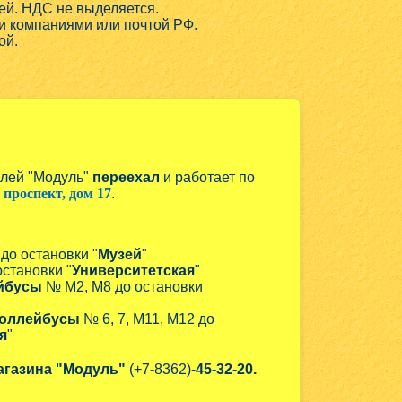
ей. НДС не выделяется.
и компаниями или почтой РФ.
ой.
алей "Модуль"
переехал
и работает по
проспект, дом 17
.
 до остановки "
Музей
"
остановки "
Университетская
"
йбусы
№ М2, М8 до остановки
оллейбусы
№ 6, 7, М11, М12 до
я
"
агазина "Модуль"
(+7-8362)-
45-32-20.