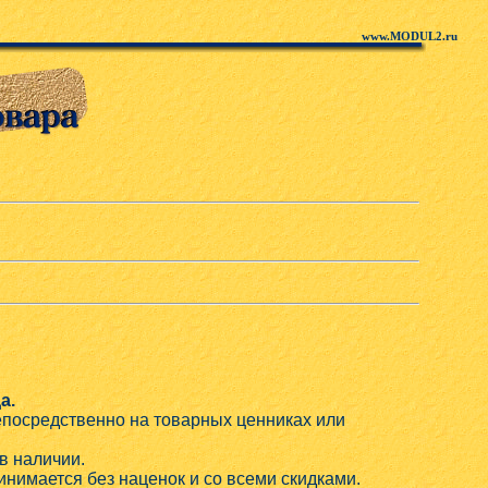
www.MODUL2.ru
а.
непосредственно на товарных ценниках или
в наличии.
нимается без наценок и со всеми скидками.