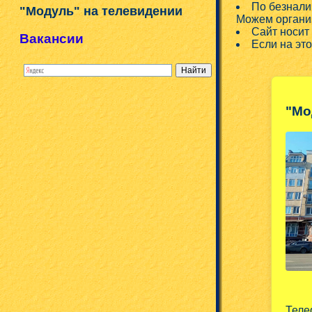
По безнали
"Модуль" на телевидении
Можем организ
Сайт носит
Вакансии
Если на эт
"Мо
Тел