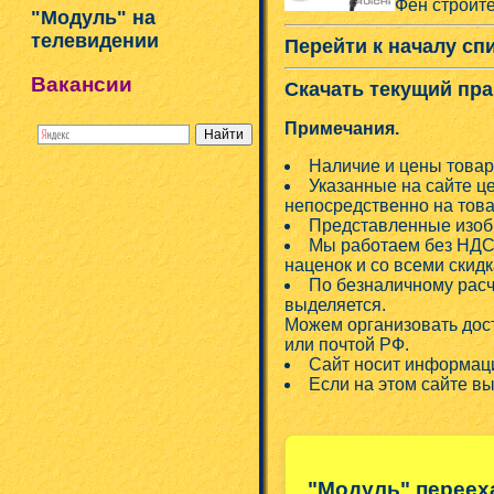
Фен строит
"Модуль" на
телевидении
Перейти к началу сп
Вакансии
Скачать текущий пра
Примечания.
Наличие и цены товар
Указанные на сайте ц
непосредственно на това
Представленные изобр
Мы работаем без НДС!
наценок и со всеми скид
По безналичному расч
выделяется.
Можем организовать дос
или почтой РФ.
Сайт носит информаци
Если на этом сайте в
"Модуль" переех