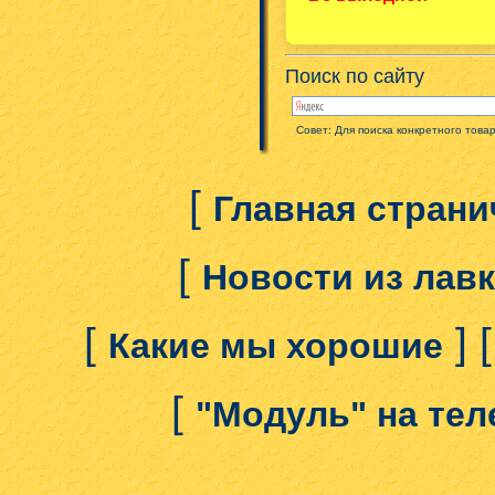
Поиск по сайту
Совет: Для поиска конкретного това
[
Главная страни
[
Новости из лав
[
] 
Какие мы хорошие
[
"Модуль" на те