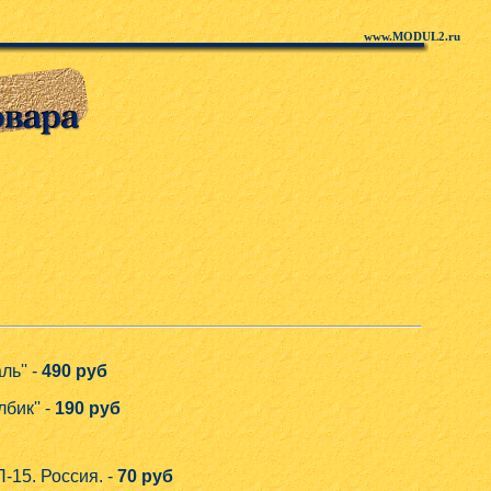
www.MODUL2.ru
ь'' -
490 руб
бик'' -
190 руб
15. Россия. -
70 руб