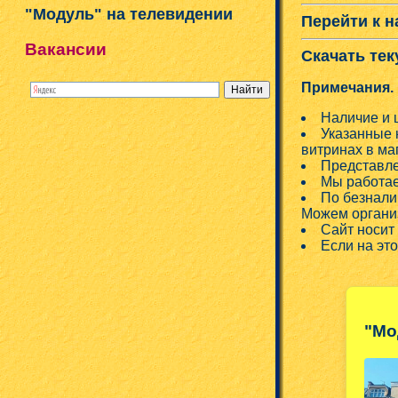
"Модуль" на телевидении
Перейти к н
Вакансии
Скачать тек
Примечания.
Наличие и 
Указанные 
витринах в ма
Представле
Мы работае
По безнали
Можем организ
Сайт носит
Если на эт
"Мо