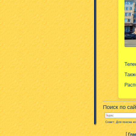
Тел
Такж
Расп
Поиск по сай
Совет: Для поиска к
[
Гла