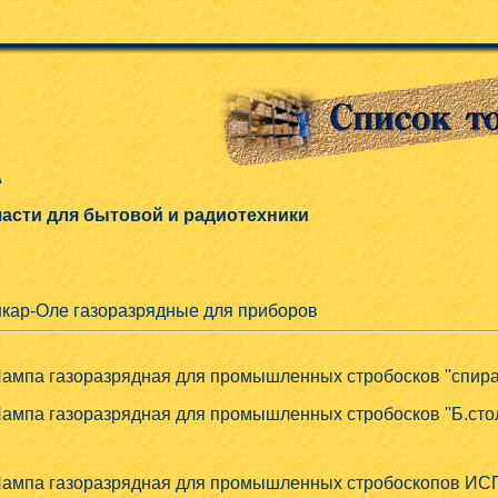
\
части для бытовой и радиотехники
шкар-Оле газоразрядные для приборов
ампа газоразрядная для промышленных стробосков ''спирал
ампа газоразрядная для промышленных стробосков ''Б.стол
ампа газоразрядная для промышленных стробоскопов ИCП-