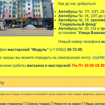
Как до нас добраться:
Автобусы
№: 7П, 10П, 19
Автобусы
№: 1К, 10П до 
Автобусы
№: 18,
тролле
"
Социальный фонд
"
Автобусы
№: 20, 22к и
тр
остановки "
Улица Вашска
Новый номер телефона
м
ефон
мастерской "Модуль"
(+7-8362)-
30-72-00.
е заказы вы можете передать на электронную почту:
22@MO
исание работы
магазина и мастерской
:
Пн-Пт
10:00-18:30
ту
онкретного товара не пишите в поисковой строке название типа товара. Например, микро
] [
] [
] [
вная страничка
Список товара
Новости из лавки
Наша экспер