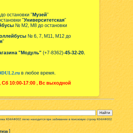
 до остановки "
Музей
"
остановки "
Университетская
"
йбусы
№ М2, М8 до остановки
оллейбусы
№ 6, 7, М11, М12 до
я
"
агазина "Модуль"
(+7-8362)-
45-32-20.
DUL2.ru
в любое время.
, Сб
10:00-17:00
, Вс выходной
схема К04АФ002 легко находится при забивании в поисковую строку К04АФ002
]
тиза