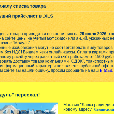
ачалу списка товара
ущий прайс-лист в .XLS
цены товара приводятся по состоянию на
29 июля 2026 год
на сайте цены не учитывают скидок или акций, указанных 
газине "Модуль".
нные изображения могут не соответствовать виду товаров 
м без НДС! Выдаём чеки онлайн-кассы. Оплата картами при
чному расчёту через расчётный счёт работаем от 1500 рубл
овать доставку товара компаниями "СДЭК", транспортным
 информационный характер и не является публичной оферт
ом сайте вы нашли ошибку, просим сообщить на наш
E-Mail.
дуль" переехал!
Магазин "Лавка радиодет
новому адресу:
Ленинский 