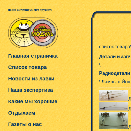
наши железки умеют дружить
список товара
Главная страничка
Детали и зап
\
Список товара
Радиодетали
Новости из лавки
\ Лампы в Йо
Наша экспертиза
Л
Какие мы хорошие
Л
Отдыхаем
Газеты о нас
Л