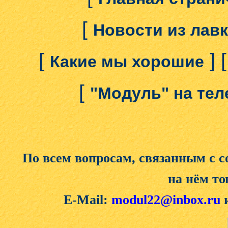
[
Новости из лав
[
] 
Какие мы хорошие
[
"Модуль" на те
По всем вопросам, связанным с 
на нём то
E-Mail:
modul22@inbox.ru
и