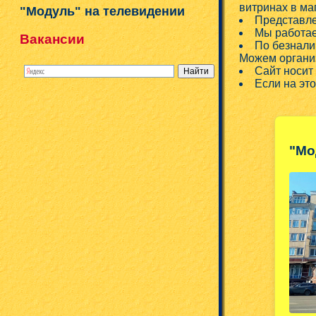
витринах в ма
"Модуль" на телевидении
Представле
Мы работае
Вакансии
По безнали
Можем организ
Сайт носит
Если на эт
"Мо