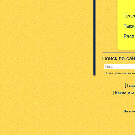
Тел
Такж
Расп
Поиск по сай
Совет: Для поиска к
[
Гла
[
Какие мы
По все