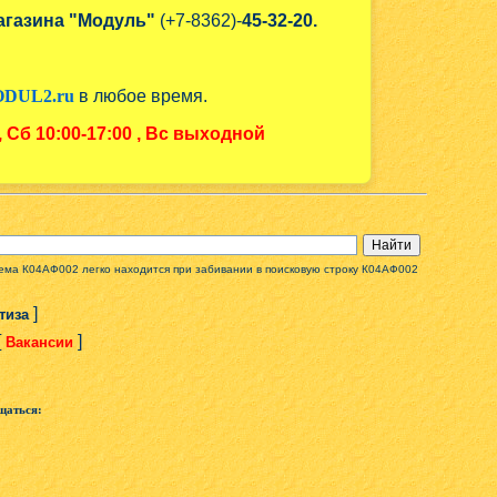
агазина "Модуль"
(+7-8362)-
45-32-20.
DUL2.ru
в любое время.
, Сб
10:00-17:00
, Вс выходной
схема К04АФ002 легко находится при забивании в поисковую строку К04АФ002
]
тиза
[
]
Вакансии
щаться: