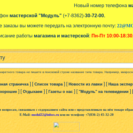
Новый номер телефона
м
ефон
мастерской "Модуль"
(+7-8362)-
30-72-00.
е заказы вы можете передать на электронную почту:
22@MO
исание работы
магазина и мастерской
:
Пн-Пт
10:00-18:30
ту
онкретного товара не пишите в поисковой строке название типа товара. Например, микро
] [
] [
] [
вная страничка
Список товара
Новости из лавки
Наша экспер
] [
] [
] [
] 
 хорошие
Отдыхаем
Газеты о нас
"Модуль" на телевидении
м вопросам, связанным с содержанием сайта или с представленным на нём товаре обра
E-Mail:
modul22@inbox.ru
или по телефону +7(836-2) 45-32-20