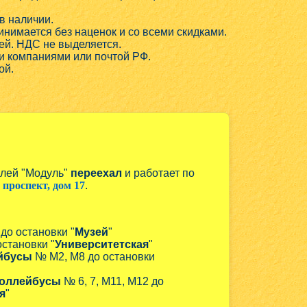
в наличии.
нимается без наценок и со всеми скидками.
ей. НДС не выделяется.
и компаниями или почтой РФ.
ой.
алей "Модуль"
переехал
и работает по
проспект, дом 17
.
 до остановки "
Музей
"
остановки "
Университетская
"
йбусы
№ М2, М8 до остановки
оллейбусы
№ 6, 7, М11, М12 до
я
"