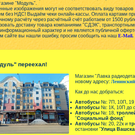
газине "Модуль".
нные изображения могут не соответствовать виду товаров 
м без НДС! Выдаём чеки онлайн-кассы. Оплата картами при
чному расчёту через расчётный счёт работаем от 1500 рубл
овать доставку товара компаниями "СДЭК", транспортным
 информационный характер и не является публичной оферт
ом сайте вы нашли ошибку, просим сообщить на наш
E-Mail.
дуль" переехал!
Магазин "Лавка радиодет
новому адресу:
Ленинский 
Как до нас добраться:
Автобусы
№: 7П, 10П, 19
Автобусы
№: 1К, 10П до 
Автобусы
№: 18,
тролле
"
Социальный фонд
"
Автобусы
№: 20, 22к и
тр
остановки "
Улица Вашска