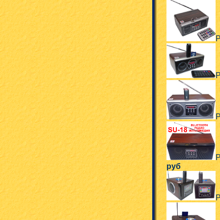
Р
Р
Р
Р
руб
Р