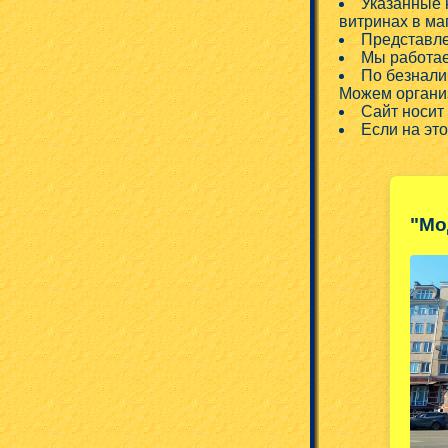
Указанные 
витринах в ма
Представле
Мы работае
По безнали
Можем организ
Сайт носит
Если на эт
"Мо