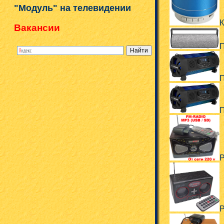
"Модуль" на телевидении
К
Вакансии
П
П
П
Р
Р