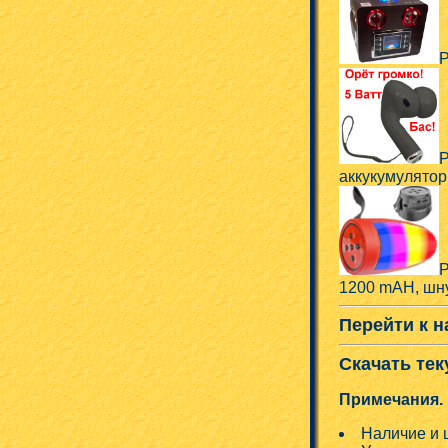
Р
Р
аккукумулятор
Р
1200 mAH, шну
Перейти к н
Скачать тек
Примечания.
Наличие и 