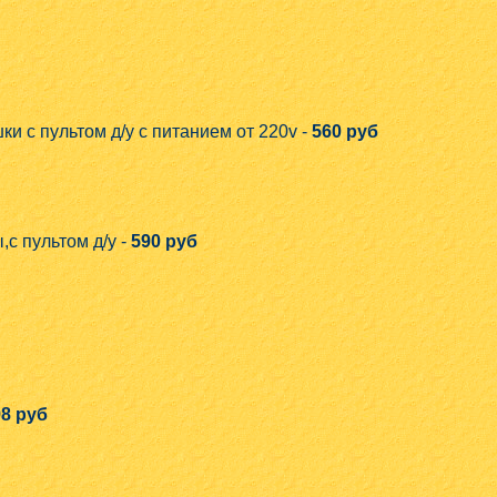
и с пультом д/у с питанием от 220v -
560 руб
с пультом д/у -
590 руб
98 руб