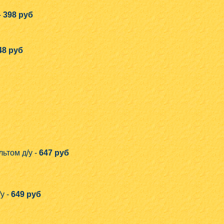
-
398 руб
48 руб
ьтом д/у -
647 руб
у -
649 руб