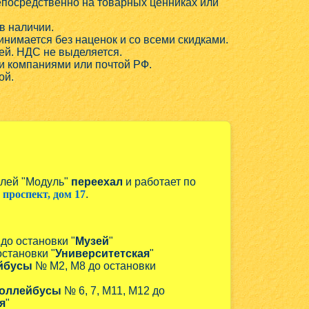
непосредственно на товарных ценниках или
в наличии.
нимается без наценок и со всеми скидками.
ей. НДС не выделяется.
и компаниями или почтой РФ.
ой.
алей "Модуль"
переехал
и работает по
проспект, дом 17
.
 до остановки "
Музей
"
остановки "
Университетская
"
йбусы
№ М2, М8 до остановки
оллейбусы
№ 6, 7, М11, М12 до
я
"