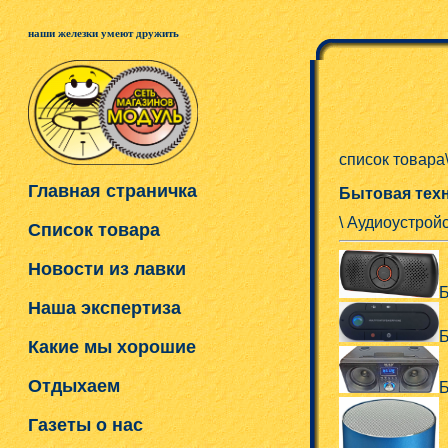
наши железки умеют дружить
список товара
Главная страничка
Бытовая техн
\ Аудиоустрой
Список товара
Новости из лавки
Б
Наша экспертиза
Б
Какие мы хорошие
Отдыхаем
Б
Газеты о нас