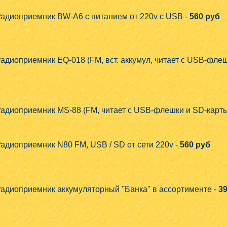
адиоприемник BW-A6 с питанием от 220v c USB -
560 руб
адиоприемник EQ-018 (FM, вст. аккумул, читает с USB-флешк
адиоприемник MS-88 (FM, читает с USB-флешки и SD-карты,
адиоприемник N80 FM, USB / SD от сети 220v -
560 руб
адиоприемник аккумуляторный ''Банка'' в ассортименте -
3