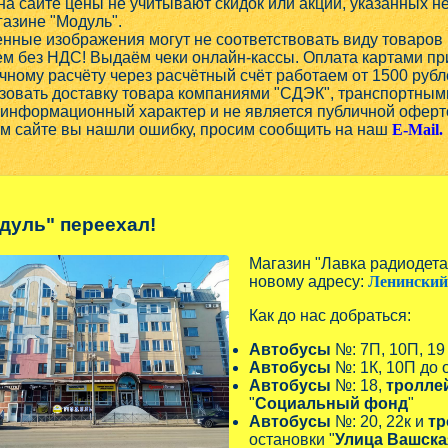
на сайте цены не учитывают скидок или акций, указанных 
газине "Модуль".
нные изображения могут не соответствовать виду товаров 
м без НДС! Выдаём чеки онлайн-кассы. Оплата картами при
чному расчёту через расчётный счёт работаем от 1500 рубл
овать доставку товара компаниями "СДЭК", транспортным
 информационный характер и не является публичной оферт
ом сайте вы нашли ошибку, просим сообщить на наш
E-Mail.
дуль" переехал!
Магазин "Лавка радиодет
новому адресу:
Ленинский 
Как до нас добраться:
Автобусы
№: 7П, 10П, 19
Автобусы
№: 1К, 10П до 
Автобусы
№: 18,
тролле
"
Социальный фонд
"
Автобусы
№: 20, 22к и
тр
остановки "
Улица Вашска