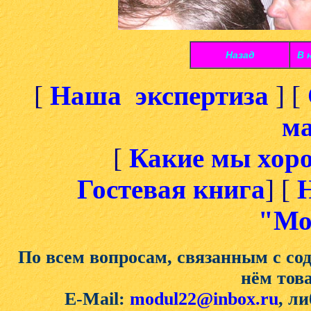
Назад
В 
[
Наша экспертиза
] [
ма
[
Какие мы хор
Гостевая книга
] [
Н
"Мо
По всем вопросам, связанным с со
нём тов
E-Mail:
modul22@inbox.ru
, ли