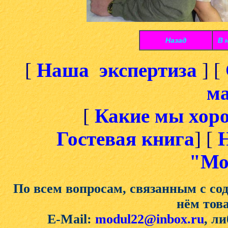
Назад
В 
[
Наша экспертиза
] [
ма
[
Какие мы хор
Гостевая книга
] [
Н
"Мо
По всем вопросам, связанным с со
нём тов
E-Mail:
modul22@inbox.ru
, ли